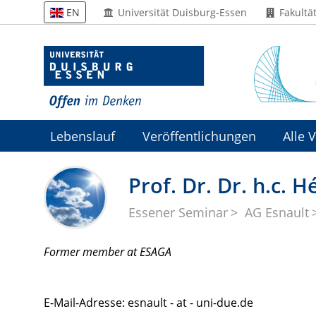
Universität Duisburg-Essen
Fakultä
EN
Lebenslauf
Veröffentlichungen
Alle 
Liste von Vorabveröffentlichungen der Arbei
Prof. Dr. Dr. h.c. 
Essener Seminar
AG Esnault
Former member at ESAGA
E-Mail-Adresse: esnault - at - uni-due.de