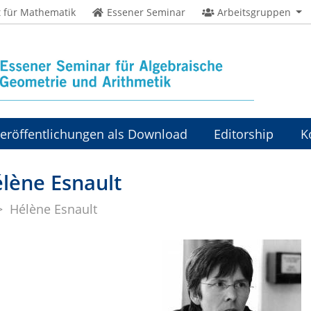
t für Mathematik
Essener Seminar
Arbeitsgruppen
Veröffentlichungen als Download
Editorship
K
tsgruppe
Hélène Esnault
Hélène Esnault