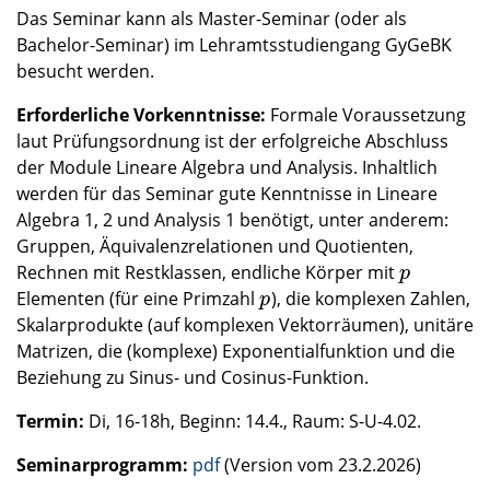
Das Seminar kann als Master-Seminar (oder als
Bachelor-Seminar) im Lehramtsstudiengang GyGeBK
besucht werden.
Erforderliche Vorkenntnisse:
Formale Voraussetzung
laut Prüfungsordnung ist der erfolgreiche Abschluss
der Module Lineare Algebra und Analysis. Inhaltlich
werden für das Seminar gute Kenntnisse in Lineare
Algebra 1, 2 und Analysis 1 benötigt, unter anderem:
Gruppen, Äquivalenzrelationen und Quotienten,
Rechnen mit Restklassen, endliche Körper mit
p
p
Elementen (für eine Primzahl
), die komplexen Zahlen,
p
p
Skalarprodukte (auf komplexen Vektorräumen), unitäre
Matrizen, die (komplexe) Exponentialfunktion und die
Beziehung zu Sinus- und Cosinus-Funktion.
Termin:
Di, 16-18h, Beginn: 14.4., Raum: S-U-4.02.
Seminarprogramm:
pdf
(Version vom 23.2.2026)