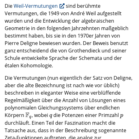
Die
Weil-Vermutungen
sind berühmte
Vermutungen, die 1949 von André Weil aufgestellt
wurden und die Entwicklung der algebraischen
Geometrie in den folgenden Jahrzehnten maßgeblich
bestimmt haben, bis sie in den 1970er Jahren von
Pierre Deligne bewiesen wurden. Der Beweis benutzt
ganz entscheidend die von Grothendieck und seiner
Schule entwickelte Sprache der Schemata und der
étalen Kohomologie.
Die Vermutungen (nun eigentlich der Satz von Deligne,
aber die alte Bezeichnung ist nach wie vor üblich)
beschreiben in eleganter Weise eine verblüffende
Regelmäßigkeit über die Anzahl von Lösungen eines
polynomialen Gleichungssystems über endlichen
F
Körpern
, wobei
die Potenzen einer Primzahl
F
q
q
p
q
p
q
durchläuft. Einen Teil der Faszination macht die
Tatsache aus, dass in der Beschreibung sogenannte
Zeta-Funktionen auftreten, die analog zur