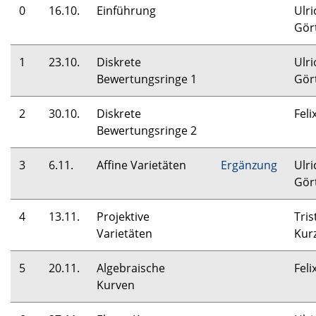
0
16.10.
Einführung
Ulri
Gör
1
23.10.
Diskrete
Ulri
Bewertungsringe 1
Gör
2
30.10.
Diskrete
Feli
Bewertungsringe 2
3
6.11.
Affine Varietäten
Ergänzung
Ulri
Gör
4
13.11.
Projektive
Tris
Varietäten
Kur
5
20.11.
Algebraische
Feli
Kurven