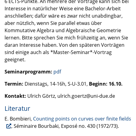
6
ECTS
-Punkte. An mehrere der Vorträge kann sich bei
Interesse in natürlicher Weise eine Bachelor-Arbeit
anschließen; dafür wäre es zwar nicht unabdingbar,
aber nützlich, wenn Sie parallel etwas über
Kommutative Algebra und Algebraische Geometrie
lernen. Bitte sprechen Sie mich frühzeitig an, wenn Sie
daran Interesse haben. Von den späteren Vorträgen
sind einige auch als *Master-Seminar*-Vortrag
geeignet.
Seminarprogramm:
pdf
Termin:
Dienstags, 14-16h, S-U-3.01,
Beginn: 16.10.
Kontakt:
Ulrich Görtz, ulrich.goertz@uni-due.de
Literatur
E. Bombieri,
Counting points on curves over finite fields
, Séminaire Bourbaki, Exposé no. 430 (1972/73).