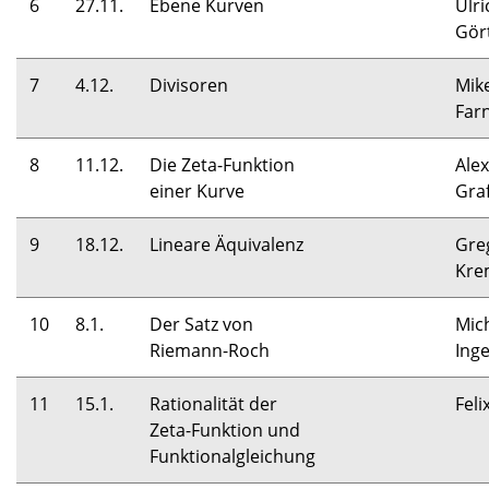
6
27.11.
Ebene Kurven
Ulri
Gör
7
4.12.
Divisoren
Mik
Far
8
11.12.
Die Zeta-Funktion
Ale
einer Kurve
Gra
9
18.12.
Lineare Äquivalenz
Gre
Kre
10
8.1.
Der Satz von
Mic
Riemann-Roch
Inge
11
15.1.
Rationalität der
Feli
Zeta-Funktion und
Funktionalgleichung