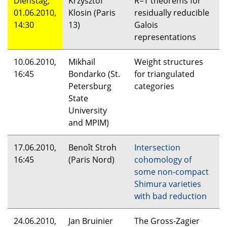
Dienstag,
Krzysztof
R=T theorems for
01.06.2010,
Klosin (Paris
residually reducible
14:30
13)
Galois
representations
10.06.2010,
Mikhail
Weight structures
16:45
Bondarko (St.
for triangulated
Petersburg
categories
State
University
and
MPIM
)
17.06.2010,
Benoît Stroh
Intersection
16:45
(Paris Nord)
cohomology of
some non-compact
Shimura varieties
with bad reduction
24.06.2010,
Jan Bruinier
The Gross-Zagier