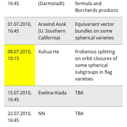
16:45
(Darmstadt)
formula and
Borcherds products
01.07.2010,
Aravind Asok
Equivariant vector
16:45
(U. Southern
bundles on some
California)
spherical varieties
08.07.2010,
Xuhua He
Frobenius splitting
10:15
on orbit closures of
some spherical
subgroups in flag
varieties
15.07.2010,
Evelina-Viada
TBA
16:45
22.07.2010,
NN
TBA
16:45