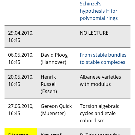
Schinzel’s
hypothesis H for
polynomial rings
29.04.2010,
NO
LECTURE
16:45
06.05.2010,
David Ploog
From stable bundles
16:45
(Hannover)
to stable complexes
20.05.2010,
Henrik
Albanese varieties
16:45
Russell
with modulus
(Essen)
27.05.2010,
Gereon Quick
Torsion algebraic
16:45
(Muenster)
cycles and etale
cobordism