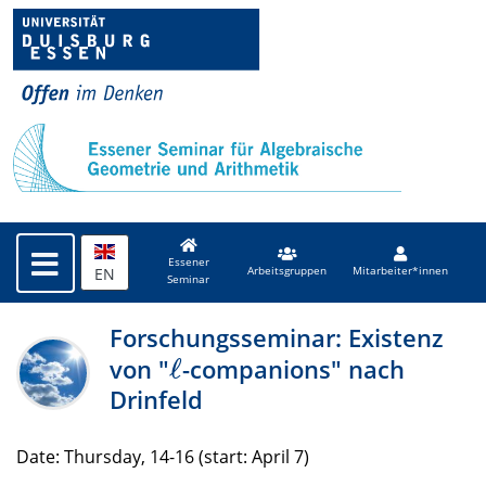
Essener
EN
Arbeitsgruppen
Mitarbeiter*innen
Seminar
Forschungsseminar: Existenz
ℓ
von "
-companions" nach
ℓ
Drinfeld
Date: Thursday, 14-16 (start: April 7)