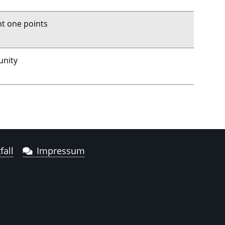
ht one points
unity
fall
Impressum