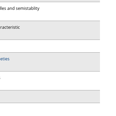
les and semistablity
racteristic
eties
s