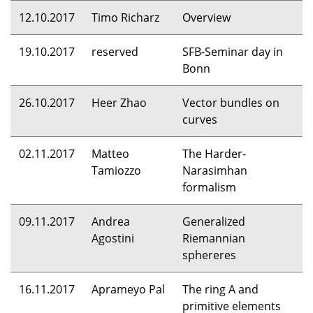
12.10.2017
Timo Richarz
Overview
19.10.2017
reserved
SFB
-Seminar day in
Bonn
26.10.2017
Heer Zhao
Vector bundles on
curves
02.11.2017
Matteo
The Harder-
Tamiozzo
Narasimhan
formalism
09.11.2017
Andrea
Generalized
Agostini
Riemannian
sphereres
16.11.2017
Aprameyo Pal
The ring A and
primitive elements